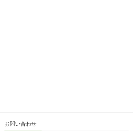
Facebook
X
Bluesky
Threads
Hatena
LINE
Copy
カテゴリー
スチール製網スノコ
スチール製網スノコ・LLサイズ（長面側ドア用）
スチール製網スノコ・Lサイズ（長面側ドア用）
お問い合わせ