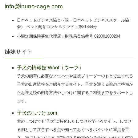
info@inuno-cage.com
日本ペットビジネス協会（現・日本ペットビジネススクール協
会） ペット飼育コンサルタント：第81844号
小額短期保険募集代理店：財務局登録番号 020001000204
姉妹サイト
子犬の情報館 Woof（ウーフ）
子犬の飼育に必要なノウハウや提携ブリーダーのもとで生まれる
子犬の出産情報をご紹介するサイト。子犬を迎える前のご準備か
らお迎え後の飼育方法やしつけに関するご相談までをサポートし
ます。
子犬のしつけ.com
犬のしつけでも“子犬”に特化したしつけを学べるサイト。しつけ
る側として注意すべき点や知っておくべきポイントに重点を置
き、誰でもカンタンに実践できる効率的な子犬のしつけ方を解説