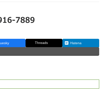
Threads
luesky
Hatena