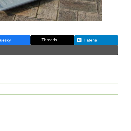
Threads
luesky
Hatena